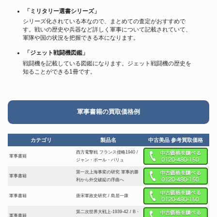
「ミリタリー選書シリーズ」
シリーズ化されている本なので、まとめての査定がおすすめで
す。戦いの歴史や兵器など詳しく軍事について記載されていて、
軍隊や国の状況を把握できる本になります。
「ジェット戦闘機図鑑」
戦闘機を記載している図鑑になります。ジェット戦闘機の歴史を
知ることができる1冊です。
軍事書籍の買取価格例
カテゴリ
製品名
中古美品 参考買取価格
西方電撃戦 フランス侵略1940 /
軍事書籍
ジャン・ポール・パリュ
第一次上海事変の研究 軍事的勝
軍事書籍
利から外交破綻の序曲へ
軍事書籍
唐宋軍政史研究 / 島居一康
第二次世界大戦上-1939-42 / B・
軍事書籍