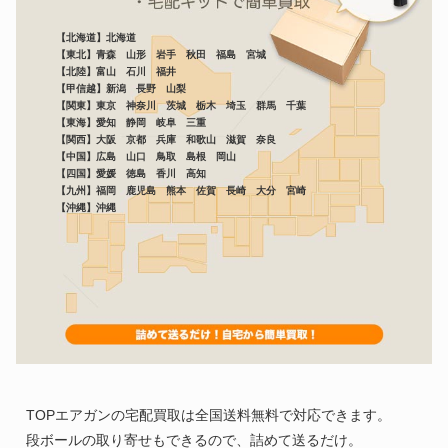
【北海道】北海道
【東北】青森 山形 岩手 秋田 福島 宮城
【北陸】富山 石川 福井
【甲信越】新潟 長野 山梨
【関東】東京 神奈川 茨城 栃木 埼玉 群馬 千葉
【東海】愛知 静岡 岐阜 三重
【関西】大阪 京都 兵庫 和歌山 滋賀 奈良
【中国】広島 山口 鳥取 島根 岡山
【四国】愛媛 徳島 香川 高知
【九州】福岡 鹿児島 熊本 佐賀 長崎 大分 宮崎
【沖縄】沖縄
TOPエアガンの宅配買取は全国送料無料で対応できます。
段ボールの取り寄せもできるので、詰めて送るだけ。