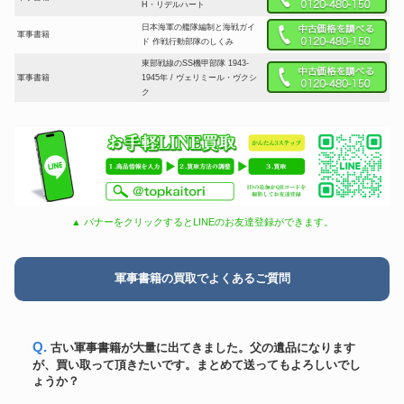
H・リデルハート
日本海軍の艦隊編制と海戦ガイ
軍事書籍
ド 作戦行動部隊のしくみ
東部戦線のSS機甲部隊 1943‐
軍事書籍
1945年 / ヴェリミール・ヴクシ
ク
▲ バナーをクリックするとLINEのお友達登録ができます。
軍事書籍の買取でよくあるご質問
Q. 古い軍事書籍が大量に出てきました。父の遺品になります
が、買い取って頂きたいです。まとめて送ってもよろしいでし
ょうか？