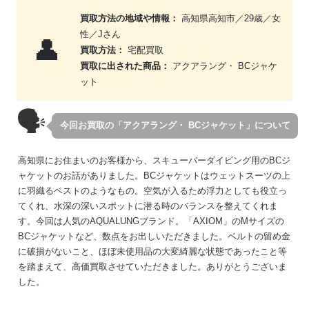
買取方法の地域や情報：
高知県高知市／29歳／女
性／Jさん
👤
買取方法：
宅配買取
買取に出された商品：
アクアラング・ BCジャケ
ット
🗣
今回お買取の「アクアラング・ BCジャケット」について
高知県にお住まいのお客様から、スキューバーダイビング用のBCジ
ャケットのお話がありました。BCジャケットはウェットスーツの上
に羽織るベストのようなもの。空気が入るため浮力としても役立っ
てくれ、水深の深いスポットに潜る時のバランスを整えてくれま
す。今回は人気のAQUALUNGブランド。「AXIOM」のMサイズの
BCジャケットなど、数点をお出しいただきました。ベルトの留め金
に破損がないこと、ほぼ未使用品の大変綺麗な状態であったこと等
を踏まえて、高価買取させていただきました。ありがとうございま
した。