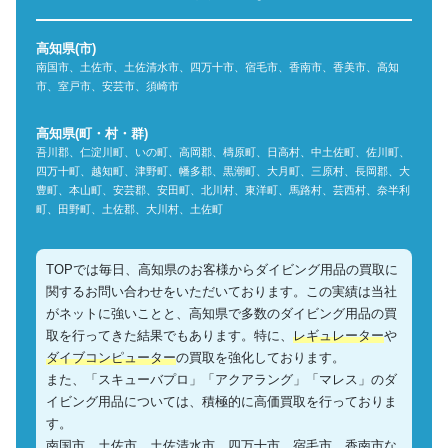
高知県(市)
南国市、土佐市、土佐清水市、四万十市、宿毛市、香南市、香美市、高知
市、室戸市、安芸市、須崎市
高知県(町・村・群)
吾川郡、仁淀川町、いの町、高岡郡、檮原町、日高村、中土佐町、佐川町、
四万十町、越知町、津野町、幡多郡、黒潮町、大月町、三原村、長岡郡、大
豊町、本山町、安芸郡、安田町、北川村、東洋町、馬路村、芸西村、奈半利
町、田野町、土佐郡、大川村、土佐町
TOPでは毎日、高知県のお客様からダイビング用品の買取に
関するお問い合わせをいただいております。この実績は当社
がネットに強いことと、高知県で多数のダイビング用品の買
取を行ってきた結果でもあります。特に、
レギュレーター
や
ダイブコンピューター
の買取を強化しております。
また、「スキューバプロ」「アクアラング」「マレス」のダ
イビング用品については、積極的に高価買取を行っておりま
す。
南国市、土佐市、土佐清水市、四万十市、宿毛市、香南市な