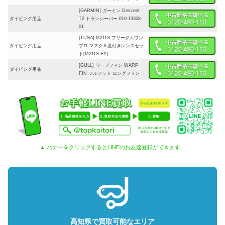
[GARMIN] ガーミン Descent
ダイビング用品
T2 トランシーバー 010-13308-
01
[TUSA] M211S フリーダムワン
ダイビング用品
プロ マスク＆度付きレンズセッ
ト[M211S FY]
[GULL] ワープフィン WARP
ダイビング用品
FIN フルフット ロングフィン
▲ バナーをクリックするとLINEのお友達登録ができます。
高知県で買取可能なエリア