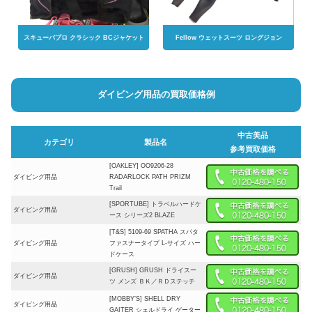
スキューバプロ クラシック BCジャケット
Fellow ウェットスーツ ロングジョン
ダイビング用品の買取価格例
中古美品
カテゴリ
製品名
参考買取価格
[OAKLEY] OO9206-28
ダイビング用品
RADARLOCK PATH PRIZM
Trail
[SPORTUBE] トラベルハードケ
ダイビング用品
ース シリーズ2 BLAZE
[T&S] 5109-69 SPATHA スパタ
ダイビング用品
ファスナータイプ L-サイズ ハー
ドケース
[GRUSH] GRUSH ドライスー
ダイビング用品
ツ メンズ ＢＫ／ＲＤステッチ
[MOBBY’S] SHELL DRY
ダイビング用品
GAITER シェルドライ ゲーター