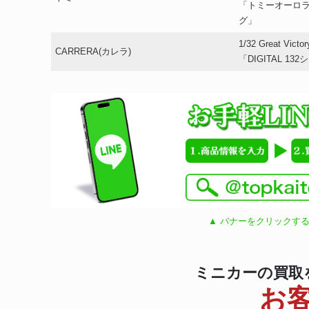
「トミーオーロラ
グ」
1/32 Great Vict
CARRERA(カレラ)
「DIGITAL 13
▲ バナーをクリックする
ミニカーの買取
お