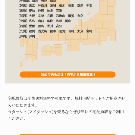
【甲信越】新潟 長野 山梨
【関東】東京 神奈川 茨城 栃木 埼玉 群馬 千葉
【東海】愛知 静岡 岐阜 三重
【関西】大阪 京都 兵庫 和歌山 滋賀 奈良
【中国】広島 山口 鳥取 島根 岡山
【四国】愛媛 徳島 香川 高知
【九州】福岡 鹿児島 熊本 佐賀 長崎 大分 宮崎
【沖縄】沖縄
宅配買取は全国送料無料で可能です。無料宅配キットもご用意させ
ていただきます。
豆ダッシュ(マメダッシュ)を売るならぜひ当店の宅配買取をご利用
ください。