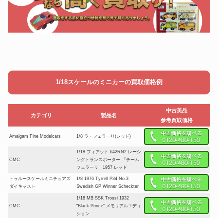
1/18スケールのミニカーの買取価格例
中古美品
カテゴリ
製品名
参考買取価格
Amalgam Fine Modelcars
1/8 ラ・フェラーリ(レッド)
1/18 フィアット 642RN2 レーシ
CMC
ングトランスポーター 「チーム
フェラーリ」1957 レッド
トゥルースケールミニチュアズ
1/8 1976 Tyrrell P34 No.3
ダイキャスト
Swedish GP Winner Scheckter
1/18 MB SSK Trossi 1932
CMC
“Black Prince” メモリアルエディ
ション