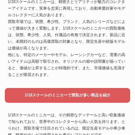
1/18スケールのミニカーは、精密さとリアリティが魅力のコレクタ
ーアイテムです。実車を忠実に再現しており、自動車愛好家やモデ
ルコレクターに人気があります。
買取市場では、状態、希少性、ブランド、人気のシリーズなどによ
って価値が大きく変動します。1/18スケールのミニカーの買取価格
は、状態、希少性、人気、付属品の有無で決定されます。新品に近
い、未開封のものは高価買取の対象となり、限定生産や絶版モデル
は価値が高くなります。
他にも、特定のメーカーやモデル、レーシングカーなど、需要の高
いアイテムは高額で取引され、オリジナルの箱や説明書が揃ってい
ると、価値が上昇することが特徴的です。また、市場価値も意識す
ることが推奨されます。
1/18スケールのミニカーで買取が多い商品を紹介
1/18スケールのミニカーは、その精密なディテールと高い収集価値
で知られており、世界中のコレクターから高い人気を誇ります。と
りわけ、買取市場で注目されているのは、限定生産モデルや希少車
種、映画やテレビで使用された車のレプリカなどです。