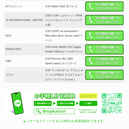
GTスピリット
1/18 Alpine A110 S(ブルー)
1/18 F-14A トムキャット VF84
JS INTERNATIONAL LIMITED
ジョリーロジャース リニューア
ル版
1/18 LOHR car transporter /
NZG
Mercedes Benz Actros set(グリ
ーン)
1/18 Aston Martin V12 Zagato
FRONTIART
limited 100pcs(パールホワイト)
1/18 Porsche 901 1964
CMC
Sportcoupe(スカイブルー)
1/18 ランボルギーニ アヴェンタ
ブラゴ
ドール LP700-4 スワロフスキー
(ブラッククリスタルver.)
▲ バナーをクリックするとLINEのお友達登録ができます。