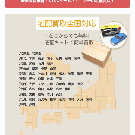
全国送料無料！1/18スケールのミニカーの宅配買取！
【北海道】北海道
【東北】青森 山形 岩手 秋田 福島 宮城
【北陸】富山 石川 福井
【甲信越】新潟 長野 山梨
【関東】東京 神奈川 茨城 栃木 埼玉 群馬 千葉
【東海】愛知 静岡 岐阜 三重
【関西】大阪 京都 兵庫 和歌山 滋賀 奈良
【中国】広島 山口 鳥取 島根 岡山
【四国】愛媛 徳島 香川 高知
【九州】福岡 鹿児島 熊本 佐賀 長崎 大分 宮崎
【沖縄】沖縄