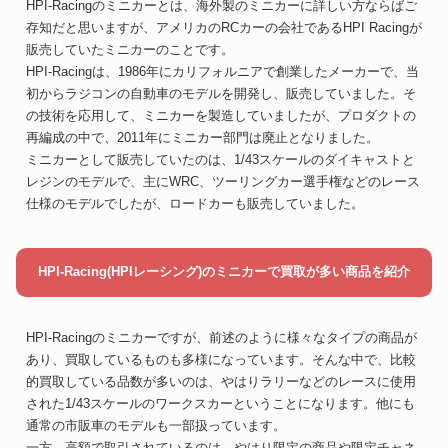
HPI-Racingのミニカーとは、海外製のミニカーに詳しい方ならばご
存知だと思いますが、アメリカのRCカーの会社であるHPI Racingが
販売していたミニカーのことです。
HPI-Racingは、1986年にカリフォルニアで創業したメーカーで、当
初からラジコンの自動車のモデルを開発し、販売していました。そ
の技術を応用して、ミニカーを製造していましたが、プロダクトの
再編成の中で、2011年にミニカー部門は廃止となりました。
ミニカーとして販売していたのは、1/43スケールのダイキャストと
レジンのモデルで、主にWRC、ツーリングカー選手権などのレース
仕様のモデルでしたが、ロードカーも販売していました。
HPI-Racing(HPIレーシング)のミニカーで買取が多い商品を紹介
HPI-Racingのミニカーですが、前述のように様々なタイプの商品が
あり、買取しているものも多様になっています。そんな中で、比較
的買取している品数が多いのは、やはりラリーなどのレースに使用
された1/43スケールのワークスカーということになります。他にも
通常の市販車のモデルも一部扱っています。
一方、高額で取引されているのは、やはり限定の商品や限定チャネ