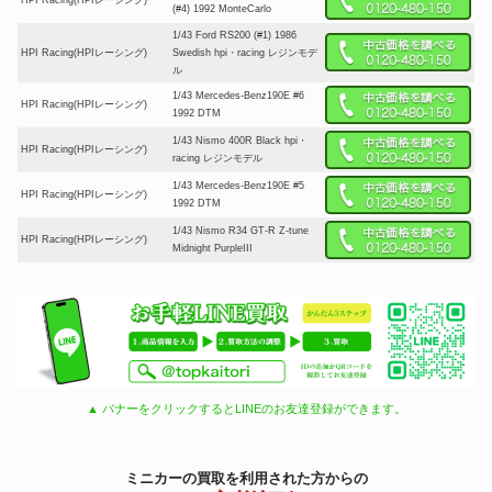
(#4) 1992 MonteCarlo
1/43 Ford RS200 (#1) 1986
HPI Racing(HPIレーシング)
Swedish hpi・racing レジンモデ
ル
1/43 Mercedes-Benz190E #6
HPI Racing(HPIレーシング)
1992 DTM
1/43 Nismo 400R Black hpi・
HPI Racing(HPIレーシング)
racing レジンモデル
1/43 Mercedes-Benz190E #5
HPI Racing(HPIレーシング)
1992 DTM
1/43 Nismo R34 GT-R Z-tune
HPI Racing(HPIレーシング)
Midnight PurpleIII
▲ バナーをクリックするとLINEのお友達登録ができます。
ミニカーの買取を利用された方からの