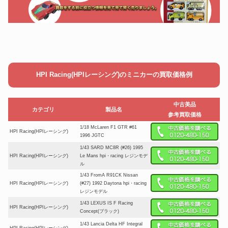
HPI Racing(HPIレーシング)のミニカーの買取価格例
中古美品
カテゴリ
製品名
参考買取価格
1/18 McLaren F1 GTR #61
HPI Racing(HPIレーシング)
1996 JGTC
1/43 SARD MC8R (#26) 1995
HPI Racing(HPIレーシング)
Le Mans hpi・racing レジンモデ
ル
1/43 FromA R91CK Nissan
HPI Racing(HPIレーシング)
(#27) 1992 Daytona hpi・racing
レジンモデル
1/43 LEXUS IS F Racing
HPI Racing(HPIレーシング)
Concept(ブラック)
1/43 Lancia Delta HF Integral
HPI Racing(HPIレーシング)