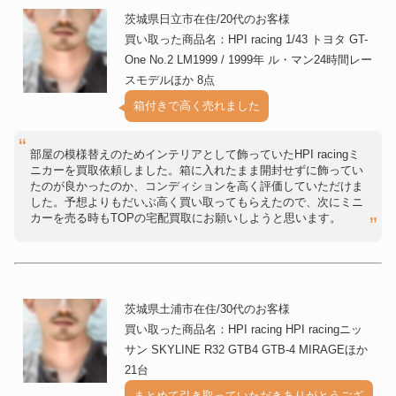
茨城県日立市在住/20代のお客様
買い取った商品名：HPI racing 1/43 トヨタ GT-
One No.2 LM1999 / 1999年 ル・マン24時間レー
スモデルほか 8点
箱付きで高く売れました
部屋の模様替えのためインテリアとして飾っていたHPI racingミ
ニカーを買取依頼しました。箱に入れたまま開封せずに飾ってい
たのが良かったのか、コンディションを高く評価していただけま
した。予想よりもだいぶ高く買い取ってもらえたので、次にミニ
カーを売る時もTOPの宅配買取にお願いしようと思います。
茨城県土浦市在住/30代のお客様
買い取った商品名：HPI racing HPI racingニッ
サン SKYLINE R32 GTB4 GTB-4 MIRAGEほか
21台
まとめて引き取っていただきありがとうござ