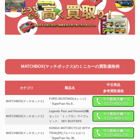
MATCHBOX(マッチボックス)のミニカーの買取価格例
中古美品
カテゴリ
製品名
参考買取価格
FORD MUSTANG(オレンジ)
MATCHBOX(マッチボックス)
「SuperFast No.8」
Legends Past and Present(4機
MATCHBOX(マッチボックス)
セット) 「トップガン マーヴェ
リック」 SKY BUSTERS
HONDA MOTORCYCLE WITH
MATCHBOX(マッチボックス)
TRAILER(ブルー×イエロー)
「SuperFast No.38」