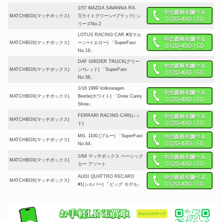
1/57 MAZDA SAVANNA RX-
MATCHBOX(マッチボックス)
7(ライトグリーン×ブラック) シ
リーズNo.2
LOTUS RACING CAR #3(マル
MATCHBOX(マッチボックス)
ーン×イエロー) 「SuperFast
No.19」
DAF GIRDER TRUCK(グリー
MATCHBOX(マッチボックス)
ン×レッド) 「SuperFast
No.58」
1/18 1999 Volkswagen
MATCHBOX(マッチボックス)
Beetle(ホワイト) 「Drew Carey
Show」
FERRARI RACING CAR(レッ
MATCHBOX(マッチボックス)
ド)
MG. 1100.(ブルー) 「SuperFast
MATCHBOX(マッチボックス)
No.64」
1/64 マッチボックス ベーシック
MATCHBOX(マッチボックス)
カー アソート
AUDI QUATTRO RECARO
MATCHBOX(マッチボックス)
#1(シルバー) 「ビッグ モデル」