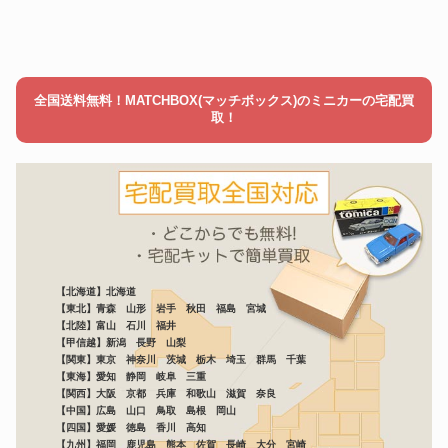
全国送料無料！MATCHBOX(マッチボックス)のミニカーの宅配買
取！
【北海道】北海道
【東北】青森 山形 岩手 秋田 福島 宮城
【北陸】富山 石川 福井
【甲信越】新潟 長野 山梨
【関東】東京 神奈川 茨城 栃木 埼玉 群馬 千葉
【東海】愛知 静岡 岐阜 三重
【関西】大阪 京都 兵庫 和歌山 滋賀 奈良
【中国】広島 山口 鳥取 島根 岡山
【四国】愛媛 徳島 香川 高知
【九州】福岡 鹿児島 熊本 佐賀 長崎 大分 宮崎