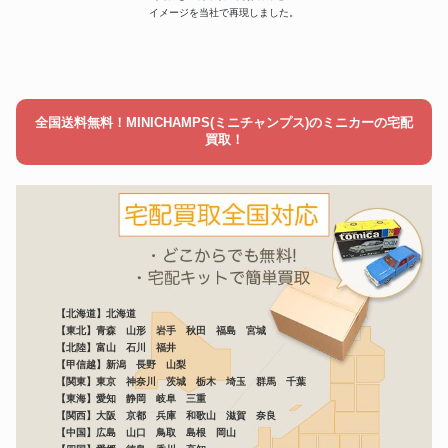
イメージを当社で再現しました。
全国送料無料！MINICHAMPS(ミニチャンプス)のミニカーの宅配
買取！
【北海道】北海道
【東北】青森 山形 岩手 秋田 福島 宮城
【北陸】富山 石川 福井
【甲信越】新潟 長野 山梨
【関東】東京 神奈川 茨城 栃木 埼玉 群馬 千葉
【東海】愛知 静岡 岐阜 三重
【関西】大阪 京都 兵庫 和歌山 滋賀 奈良
【中国】広島 山口 鳥取 島根 岡山