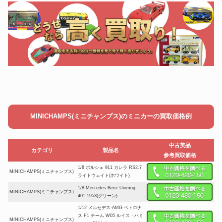
MINICHAMPS(ミニチャンプス)のミニカーの買取価格例
中古美品
カテゴリ
製品名
参考買取価格
1/8 ポルシェ 911 カレラ RS2.7
MINICHAMPS(ミニチャンプス)
ライトウェイト(ホワイト)
1/8 Mercedes Benz Unimog
MINICHAMPS(ミニチャンプス)
401 1953(グリーン)
1/12 メルセデス-AMG ペトロナ
ス F1 チーム W05 ルイス・ハミ
MINICHAMPS(ミニチャンプス)