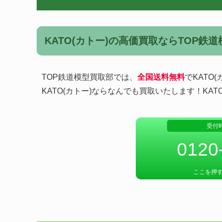
KATO(カトー)の高価買取ならTOP鉄
TOP鉄道模型買取部では、
全国送料無料
でKATO(
KATO(カトー)ならなんでも買取いたします！KA
受付時
0120
ここを押