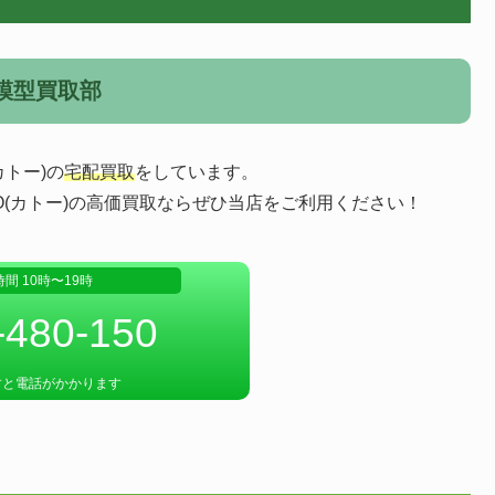
道模型買取部
カトー)の
宅配買取
をしています。
TO(カトー)の高価買取ならぜひ当店をご利用ください！
間 10時〜19時
-480-150
すと電話がかかります