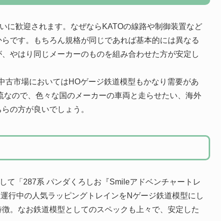
大いに歓迎されます。なぜならKATOの線路や制御装置など
からです。もちろん規格が同じであれば基本的には異なる
が、やはり同じメーカーのものを組み合わせた方が安定し
、中古市場においてはHOゲージ鉄道模型もかなり需要があ
流なので、色々な国のメーカーの車両と走らせたい、海外
ちらの方が良いでしょう。
て「287系 パンダくろしお『Smileアドベンチャートレ
在運行中の人気ラッピングトレインをNゲージ鉄道模型にし
特徴。なお鉄道模型としてのスペックも上々で、安定した