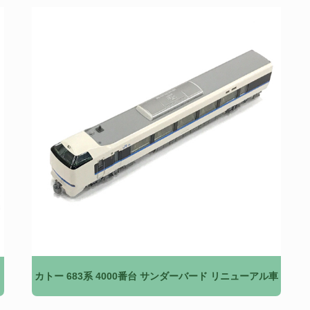
カトー 683系 4000番台 サンダーバード リニューアル車