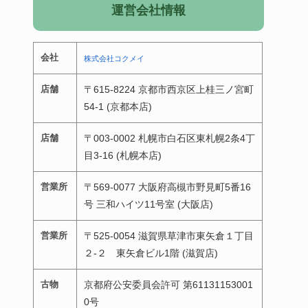
運営会社情報
会社
株式会社コクメイ
店舗
〒615-8224 京都市西京区上桂三ノ宮町
54-1 (京都本店)
店舗
〒003-0002 札幌市白石区東札幌2条4丁
目3-16 (札幌本店)
営業所
〒569-0077 大阪府高槻市野見町5番16
号 三和ハイツ11号室 (大阪店)
営業所
〒525-0054 滋賀県草津市東矢倉１丁目
２-２ 東矢倉ビル1階 (滋賀店)
古物
京都府公安委員会許可 第61131153001
0号