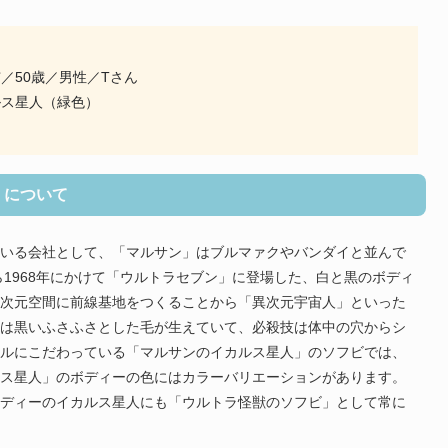
／50歳／男性／Tさん
ス星人（緑色）
」について
いる会社として、「マルサン」はブルマァクやバンダイと並んで
ら1968年にかけて「ウルトラセブン」に登場した、白と黒のボディ
次元空間に前線基地をつくることから「異次元宇宙人」といった
は黒いふさふさとした毛が生えていて、必殺技は体中の穴からシ
ルにこだわっている「マルサンのイカルス星人」のソフビでは、
ス星人」のボディーの色にはカラーバリエーションがあります。
ディーのイカルス星人にも「ウルトラ怪獣のソフビ」として常に