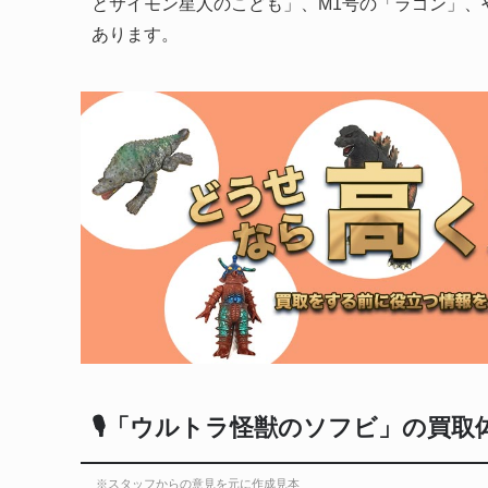
とサイモン星人のこども」、M1号の「ラゴン」、
あります。
🎙「ウルトラ怪獣のソフビ」の買取
※スタッフからの意見を元に作成見本