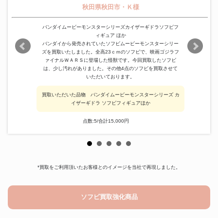
秋田県秋田市・Ｋ様
バンダイムービーモンスターシリーズカイザーギドラソフビフ
ィギュア ほか
バンダイから発売されていたソフビムービーモンスターシリー
ズを買取いたしました。全高23ｃｍのソフビで、映画ゴジラフ
ァイナルＷＡＲＳに登場した怪獣です。今回買取したソフビ
は、少し汚れがありました。その他4点のソフビを買取させて
いただいております。
買取いただいた品物 バンダイムービーモンスターシリーズ カ
イザーギドラ ソフビフィギュアほか
点数:5/合計15,000円
*買取をご利用頂いたお客様とのイメージを当社で再現しました。
ソフビ買取強化商品