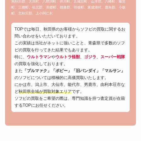
南秋田郡、大潟村、八郎潟町、井川町、五城目町、山本郡、八峰町、藤里
町、三種町、仙北郡、美郷町、雄勝郡、羽後町、東成瀬村、鹿角郡、小坂
町、北秋田郡、上小阿仁村
TOPでは毎日、秋田県のお客様からソフビの買取に関するお
問い合わせをいただいております。
この実績は当社がネットに強いことと、青森県で多数のソフ
ビの買取を行ってきた結果でもあります。
特に、
ウルトラマン
や
ウルトラ怪獣
、
ゴジラ
、
スーパー戦隊
の買取を強化しております。
また
「ブルマァク」「ポピー」「旧バンダイ」「マルサン」
のソフビについては積極的に高価買取いたします。
にかほ市、潟上市、大仙市、能代市、男鹿市、由利本荘市な
ど
秋田県全域が買取対象エリア
です。
ソフビの買取をご希望の際は、専門知識を持つ査定員が在籍
するTOPにお任せください。