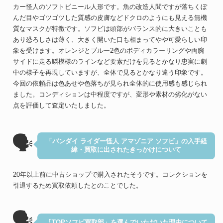
カー怪人のソフトビニール人形です。魚の改造人間ですが落ちくぼ
んだ目やゴツゴツした質感の皮膚などドクロのようにも見える無機
質なマスクが特徴です。ソフビは頭部がバランス的に大きいことも
あり恐ろしさは薄く、大きく開いた口も相まってやや可愛らしい印
象を受けます。オレンジとブルー2色のボディカラーリングや両腕
サイドに走る鱗模様のラインなど要素だけを見るとかなり忠実に劇
中の様子を再現していますが、全体で見るとかなり違う印象です。
今回の依頼品は色あせや色落ちが見られ全体的に使用感も感じられ
ました。コンディションは中程度ですが、変形や素材の劣化がない
点を評価して査定いたしました。
🗣
「バンダイ ライダー怪人 アマゾニア ソフビ」の入手経
緯・買取に出されたきっかけについて
20年以上前に中古ショップで購入されたそうです。コレクションを
引退するため買取依頼したとのことでした。
🗣
「TOPソフビ買取部」を選んでいただいた理由について