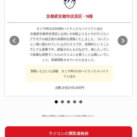
京都府京都市伏見区・N様
タミヤRC1/104WDハイラックスハイリフトほか
京都府京都市伏見区にお住いのN様よりタミヤのラジコン
プラモデル組立前の未開封を買取いたしました。コレクシ
ョン用に残されていたものだそうです。未開封ということ
でとても貴重です。絶版されたものなので、箱に入ってい
て綺麗な状態でこちらのラジコンを買うことは難しいでし
ょう。高価買取させていただきました。
買取いただいた品物 タミヤRC1/10ハイラックスハイリ
フトほか
点数:3/合計45,000円
*買取をご利用頂いたお客様とのイメージを当社で再現しました。
ラジコンの買取価格例