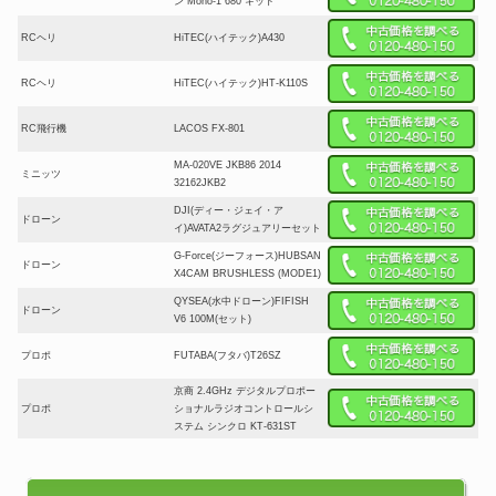
ン Mono-1 680 キット
RCヘリ
HiTEC(ハイテック)A430
RCヘリ
HiTEC(ハイテック)HT-K110S
RC飛行機
LACOS FX-801
MA-020VE JKB86 2014
ミニッツ
32162JKB2
DJI(ディー・ジェイ・ア
ドローン
イ)AVATA2ラグジュアリーセット
G-Force(ジーフォース)HUBSAN
ドローン
X4CAM BRUSHLESS (MODE1)
QYSEA(水中ドローン)FIFISH
ドローン
V6 100M(セット)
プロポ
FUTABA(フタバ)T26SZ
京商 2.4GHz デジタルプロポー
プロポ
ショナルラジオコントロールシ
ステム シンクロ KT-631ST