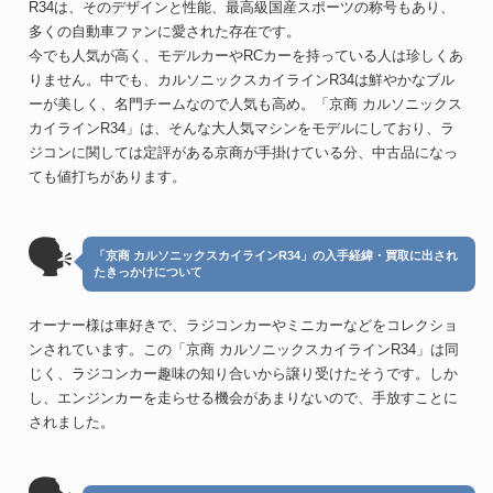
R34は、そのデザインと性能、最高級国産スポーツの称号もあり、
多くの自動車ファンに愛された存在です。
今でも人気が高く、モデルカーやRCカーを持っている人は珍しくあ
りません。中でも、カルソニックスカイラインR34は鮮やかなブル
ーが美しく、名門チームなので人気も高め。「京商 カルソニックス
カイラインR34」は、そんな大人気マシンをモデルにしており、ラ
ジコンに関しては定評がある京商が手掛けている分、中古品になっ
ても値打ちがあります。
🗣
「京商 カルソニックスカイラインR34」の入手経緯・買取に出され
たきっかけについて
オーナー様は車好きで、ラジコンカーやミニカーなどをコレクショ
ンされています。この「京商 カルソニックスカイラインR34」は同
じく、ラジコンカー趣味の知り合いから譲り受けたそうです。しか
し、エンジンカーを走らせる機会があまりないので、手放すことに
されました。