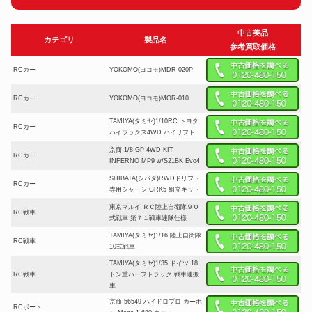
中古美品
カテゴリ
製品名
参考買取価格
RCカー
YOKOMO(ヨコモ)MDR-020P
RCカー
YOKOMO(ヨコモ)MOR-010
TAMIYA(タミヤ)1/10RC トヨタ
RCカー
ハイラックス4WD ハイリフト
京商 1/8 GP 4WD KIT
RCカー
INFERNO MP9 w/S21BK Evo4
SHIBATA(シバタ)RWDドリフト
RCカー
専用シャーシ GRK5 組立キット
東京マルイ ＲＣ陸上自衛隊９０
RC戦車
式戦車 第７１戦車連隊仕様
TAMIYA(タミヤ)1/16 陸上自衛隊
RC戦車
10式戦車
TAMIYA(タミヤ)1/35 ドイツ 18
RC戦車
トン重ハーフトラック 戦車運搬
車
京商 56549 ハイドロプロ カーボ
RCボート