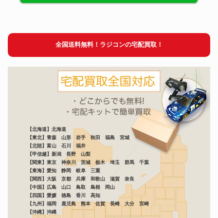
全国送料無料！ラジコンの宅配買取！
【北海道】北海道
【東北】青森 山形 岩手 秋田 福島 宮城
【北陸】富山 石川 福井
【甲信越】新潟 長野 山梨
【関東】東京 神奈川 茨城 栃木 埼玉 群馬 千葉
【東海】愛知 静岡 岐阜 三重
【関西】大阪 京都 兵庫 和歌山 滋賀 奈良
【中国】広島 山口 鳥取 島根 岡山
【四国】愛媛 徳島 香川 高知
【九州】福岡 鹿児島 熊本 佐賀 長崎 大分 宮崎
【沖縄】沖縄