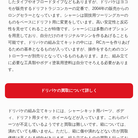
したタイプやオフロードタイプなどもありますが、ドリパケはヨコ
モが販売するドリフトラジコンカーの定番で、2004年の販売からの
ロングセラーとなっています。シャーシは競技用ツーリングカーの
ものをベースにドリフト用に変更をしています。高い安定性と反応
性を見せてくれることが特徴です。シャーシには多数のオプション
を用意しており、自分だけのオリジナルマシンを作るあげることも
可能です。ドリパケの組み立てキットの中には、RCカーを作りあげ
るための基本となるものが入っていますが、操作をするためのコン
トローラーが別売りとなっているものもあります。また、組み立て
に必要な工具類やボディ塗装用塗料は自分でそろえる必要がありま
す。
ドリパケの買取について詳しく
ドリパケの組み立てキットには、シャーシキット用パーツ、ボデ
ィ、ドリフト用タイヤ、ホイールなどが入っています。これらのパ
ーツが不足しているようですと買取は難しいです。箱については、
潰れていても構いません。ただし、箱に傷や潰れなどない方が買取
価格は高くなる傾向があります。組み立てたものの買取も行ってお