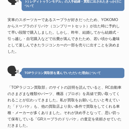
🗣
ト) レディトゥランモデル」の入手経緯・買取に出されたきっかけに
ついて
実車のスポーツカーであるスープラが好きだったため、YOKOMO
からスープラのドリパケ（コンプリートセット）が出た時に予約し
て早い段階で購入しました。しかし、昨年、結婚してから結婚式・
引っ越し・自宅購入などで出費が嵩んできたため、若い頃から趣味
として楽しんできたラジコンカーの一部を売りに出すことを決めま
した。
🗣
TOPラジコン買取部を選んでいただいた理由について
「TOPラジコン買取部」のサイトの説明を読んでいると、RC自動車
のさまざまな種類やパーツ、機器（プロポ）を高値で買い取ってく
れることが伝わってきました。私が買取をお願いしたいと考えてい
た「ドリパケ」も、他の買取店より良い条件で買取をしてくれる車
種・メーカーが多くありました。それが決め手となって、思い切っ
て保有している「GRスープラのドリパケ」の査定を依頼させていた
だきました。