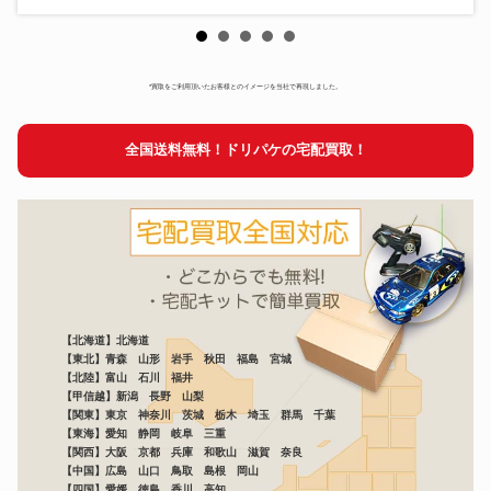
*買取をご利用頂いたお客様とのイメージを当社で再現しました。
全国送料無料！ドリパケの宅配買取！
【北海道】北海道
【東北】青森 山形 岩手 秋田 福島 宮城
【北陸】富山 石川 福井
【甲信越】新潟 長野 山梨
【関東】東京 神奈川 茨城 栃木 埼玉 群馬 千葉
【東海】愛知 静岡 岐阜 三重
【関西】大阪 京都 兵庫 和歌山 滋賀 奈良
【中国】広島 山口 鳥取 島根 岡山
【四国】愛媛 徳島 香川 高知