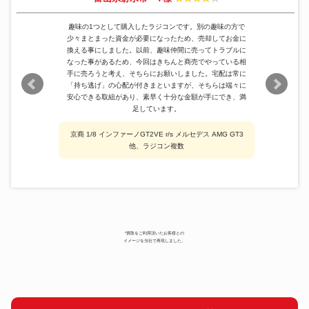
趣味の1つとして購入したラジコンです。別の趣味の方で
少々まとまった資金が必要になったため、売却してお金に
換える事にしました。以前、趣味仲間に売ってトラブルに
なった事があるため、今回はきちんと商売でやっている相
手に売ろうと考え、そちらにお願いしました。宅配は常に
「持ち逃げ」の心配が付きまといますが、そちらは端々に
安心できる取組があり、素早く十分な金額が手にでき、満
足しています。
京商 1/8 インファーノGT2VE r/s メルセデス AMG GT3
他、ラジコン複数
*買取をご利用頂いたお客様との
イメージを当社で再現しました。