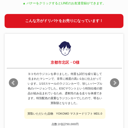
▲ バナーをクリックするとLINEのお友達登録ができます。
こんな方がドリパケをお売りになっています！
京都市北区・O様
ヨコモのラジコンを承りました。何度も試行を繰り返して
生まれたマシーンで、非常に精度の高い1台に仕上がって
います。1/10スケールのラジコンカーで、珍しいパープル
色のバージョンでした。ESCマウントという特別仕様の部
品が組み込まれているため、柔軟性のある走りを体感でき
ます。特別配色の貴重なラジコンカーでしたので、明るい
買取額となりました。
買取いただいた品物 YOKOMO マスタードリフト MD1.0
点数:2/合計50,000円