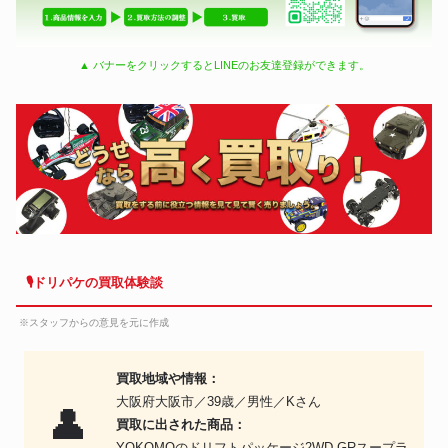
▲ バナーをクリックするとLINEのお友達登録ができます。
🎙ドリパケの買取体験談
※スタッフからの意見を元に作成
買取地域や情報：
大阪府大阪市／39歳／男性／Kさん
👤
買取に出された商品：
YOKOMOのドリフトパッケージ2WD GRスープラ